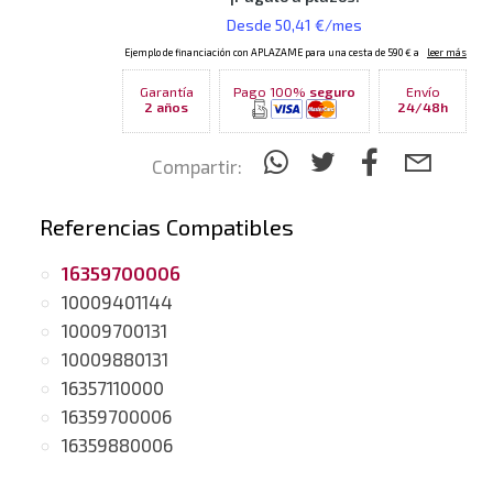
Garantía
Pago 100%
seguro
Envío
2 años
24/48h
Compartir:
Referencias Compatibles
16359700006
10009401144
10009700131
10009880131
16357110000
16359700006
16359880006