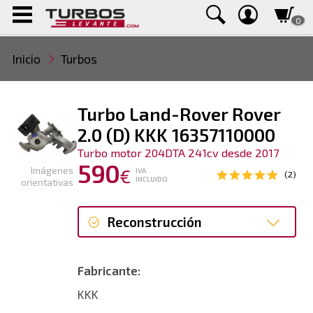
0
Inicio
Turbos
Turbo Land-Rover Rover
2.0 (D) KKK 16357110000
Turbo motor 204DTA 241cv desde 2017
590
Imágenes
€
IVA
(2)
INCLUIDO
orientativas
Reconstrucción
Reconstrucción
Fabricante:
KKK