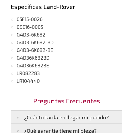
Específicas Land-Rover
05F15-0026
09E16-0005
G4D3-6K682
G4D3-6K682-BD
G4D3-6K682-BE
G4D36K682BD
G4D36K682BE
LR082283
LR104440
Preguntas Frecuentes
¿Cuánto tarda en llegar mi pedido?
¿Qué garantía tiene mi pieza?
Península:
Entregamos en un plazo estimado