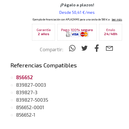
Garantía
Pago 100%
seguro
Envío
2 años
24/48h
Compartir:
Referencias Compatibles
856652
839827-0003
839827-3
839827-5003S
856652-0001
856652-1