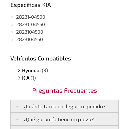
Específicas KIA
28231-04500
28231-04560
2823104500
2823104560
Vehículos Compatibles
Hyundai
(3)
KIA
i20 1.0
(1)
(motor Kappa 1.0)
i30 1.0
Ceed 1.0
(motor Kappa 1.0)
(motor Kappa 1.0)
Preguntas Frecuentes
Kona 1.0
(TGDI, motor Kappa 1.0)
¿Cuánto tarda en llegar mi pedido?
¿Qué garantía tiene mi pieza?
Península:
Entregamos en un plazo estimado
de
24 a 48 horas laborables
, si realizas tu