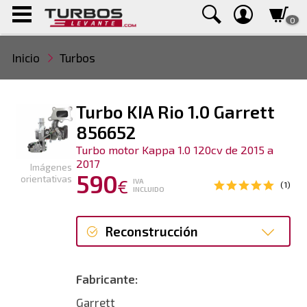
0
Inicio
Turbos
Turbo KIA Rio 1.0 Garrett
856652
Turbo motor Kappa 1.0 120cv de 2015 a
2017
Imágenes
590
orientativas
€
IVA
(1)
INCLUIDO
Reconstrucción
Reconstrucción
Fabricante:
Garrett