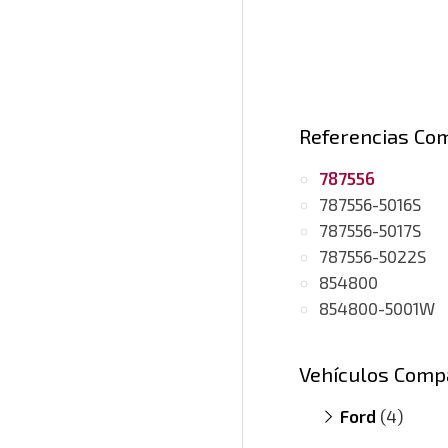
Referencias Co
787556
787556-5016S
787556-5017S
787556-5022S
854800
854800-5001W
Vehículos Comp
Ford
(4)
Transit 2.2