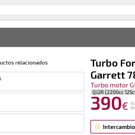
Turbo For
uctos relacionados
Garrett 
6
Turbo motor G
QJ2R (2200cc 125c
390
€
IV
IN
Intercambio