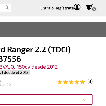
Entra
o Regístrate
0
d Ranger 2.2 (TDCi)
787556
BVAJQJ 150cv desde 2012
v) desde el 2012
(3)
A
CLUIDO