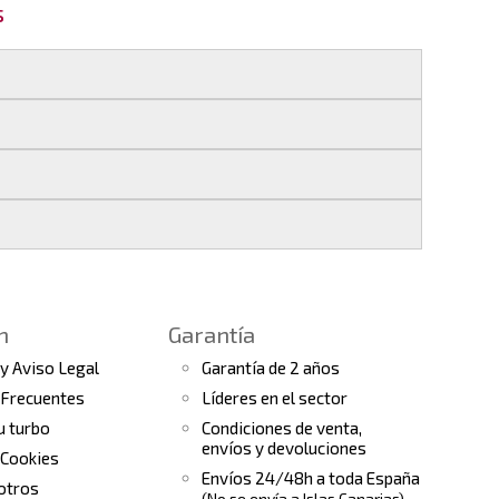
s
 si realizas tu pedido antes de las
17:00 h
.
les
.
s finales.
 seguimiento del pedido para que puedas
a continuación).
 de arranque y compresores de aire
e la fecha de entrega.
ento el estado de tu pedido.
n
Garantía
tras
condiciones generales
para más
 y Aviso Legal
Garantía de 2 años
 Frecuentes
Líderes en el sector
tu turbo
Condiciones de venta,
envíos y devoluciones
 Cookies
Envíos 24/48h a toda España
otros
(No se envía a Islas Canarias)