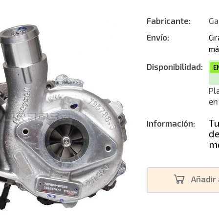
Intercambi
Fabricante:
Ga
Reconstruc
Envío:
Gr
má
Nuevo
Disponibilidad:
E
Pl
en
Tu
Información:
de
me
Añadir 