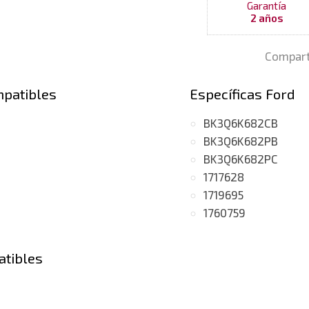
Garantía
2 años
Compart
mpatibles
Específicas Ford
BK3Q6K682CB
BK3Q6K682PB
BK3Q6K682PC
1717628
1719695
1760759
atibles
 TDCI
(motor CVR5)