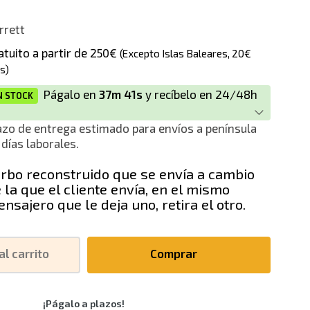
o
rrett
ción
atuito a partir de 250€
(Excepto Islas Baleares, 20€
s)
Págalo en
37m 40s
y recíbelo en 24/48h
N STOCK
azo de entrega estimado para envíos a península
 días laborales.
rbo reconstruido que se envía a cambio
 la que el cliente envía, en el mismo
nsajero que le deja uno, retira el otro.
al carrito
Comprar