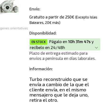
Envío:
Gratuito a partir de 250€
(Excepto Islas
Baleares, 20€ más)
genes orientativas
Disponibilidad:
Págalo en
10h 31m 47s
y
EN STOCK
recíbelo en 24/48h
Plazo de entrega estimado para
envíos a península en días laborales.
Información:
Turbo reconstruido que se
envía a cambio de la que el
cliente envía, en el mismo
mensajero que le deja uno,
retira el otro.