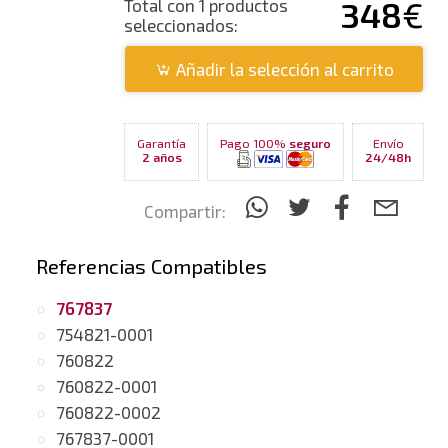
348
€
Total con 1 productos
seleccionados:
Añadir la selección al carrito
Garantía
Pago 100%
seguro
Envío
2 años
24/48h
Compartir:
Referencias Compatibles
767837
754821-0001
760822
760822-0001
760822-0002
767837-0001