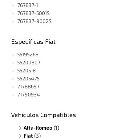
767837-1
767837-5001S
767837-9002S
Específicas Fiat
55195268
55200807
55205181
55205475
71788697
71790934
Vehículos Compatibles
Alfa-Romeo
(1)
Fiat
159 1.9
(3)
(JTDM, motor M737AT19Z)