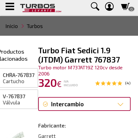
0
Inicio
Turbos
Turbo Fiat Sedici 1.9
Productos
lacionados
(JTDM) Garrett 767837
Turbo motor M737AT19Z 120cv desde
2006
CHRA-767837
320
Cartucho
€
IVA
(4)
INCLUIDO
V-767837
Válvula
Intercambio
Intercambio
Fabricante:
Reconstrucción
Garrett