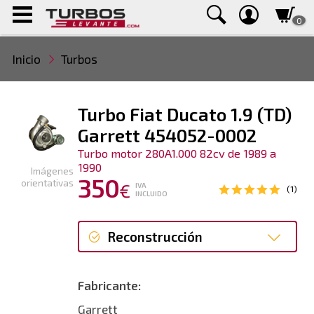
0
Inicio
Turbos
Turbo Fiat Ducato 1.9 (TD)
Garrett 454052-0002
Turbo motor 280A1.000 82cv de 1989 a
1990
Imágenes
350
orientativas
€
IVA
(1)
INCLUIDO
Reconstrucción
Reconstrucción
Fabricante:
Garrett