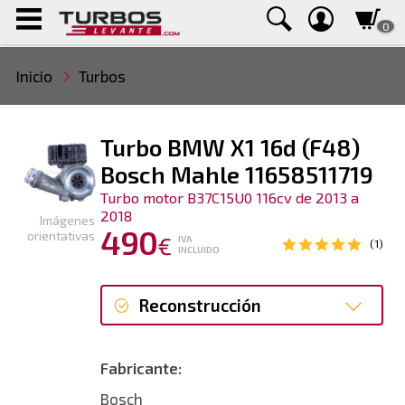
0
Inicio
Turbos
Turbo BMW X1 16d (F48)
Bosch Mahle 11658511719
Turbo motor B37C15U0 116cv de 2013 a
2018
Imágenes
490
orientativas
€
IVA
(1)
INCLUIDO
Reconstrucción
Reconstrucción
Fabricante:
Bosch