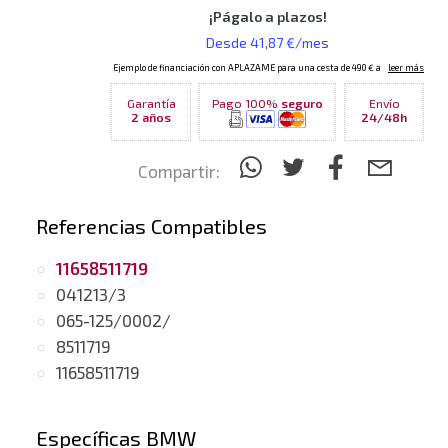
Garantía
Pago 100%
seguro
Envío
2 años
24/48h
Compartir:
Referencias Compatibles
11658511719
041213/3
065-125/0002/
8511719
11658511719
Específicas BMW