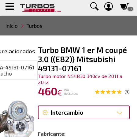
0
Inicio
Turbos
Turbo BMW 1 er M coupé
 relacionados
3.0 ((E82)) Mitsubishi
49131-07161
A-49131-07161
tucho
Turbo motor N54B30 340cv de 2011 a
2012
460
€
IVA
(3)
INCLUIDO
Intercambio
Intercambio
Fabricante: