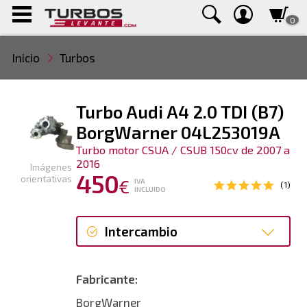
0
Inicio
Turbos
Turbo Audi A4 2.0 TDI (B7)
BorgWarner 04L253019A
Turbo motor CSUA / CSUB 150cv de 2007 a
2016
Imágenes
450
orientativas
€
IVA
(1)
INCLUIDO
Intercambio
Intercambio
Fabricante:
Reconstrucción
BorgWarner