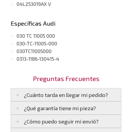
04L253019AX V
Específicas Audi
030 TC 11005 000
030-TC-11005-000
030TC11005000
0313-1186-130415-4
Preguntas Frecuentes
¿Cuánto tarda en llegar mi pedido?
¿Qué garantía tiene mi pieza?
Península:
Entregamos en un plazo estimado
de
24 a 48 horas laborables
, si realizas tu
¿Cómo puedo seguir mi envió?
pedido antes de las
17:00 h
.
La garantía varía según el tipo de producto: