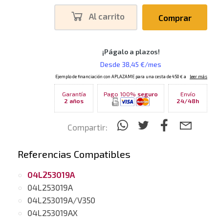
Al carrito
Comprar
Garantía
Pago 100%
seguro
Envío
2 años
24/48h
Compartir:
Referencias Compatibles
04L253019A
04L253019A
04L253019A/V350
04L253019AX