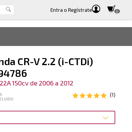
Entra
o Regístrate
0
da CR-V 2.2 (i-CTDi)
794786
22A 150cv de 2006 a 2012
(1)
A
CLUIDO
o