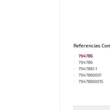
Referencias Co
794786
794786
7947861-1
7947860001
7947865001S