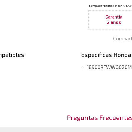
Garantía
2 años
Compart
mpatibles
Específicas Honda
18900RFWWG020M
Preguntas Frecuente