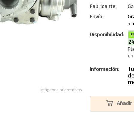
Fabricante:
Ga
Reconstruc
Envío:
Gr
má
Disponibilidad:
E
2
Pl
en
Tu
Información:
de
me
Imágenes orientativas
Añadir 