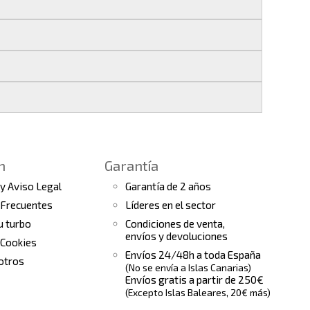
 si realizas tu pedido antes de las
17:00 h
.
les
.
s finales.
 seguimiento del pedido para que puedas
a continuación).
 de arranque y compresores de aire
e la fecha de entrega.
ento el estado de tu pedido.
n
Garantía
tras
condiciones generales
para más
 y Aviso Legal
Garantía de 2 años
 Frecuentes
Líderes en el sector
tu turbo
Condiciones de venta,
envíos y devoluciones
 Cookies
Envíos 24/48h a toda España
otros
(No se envía a Islas Canarias)
Envíos gratis a partir de 250€
(Excepto Islas Baleares, 20€ más)