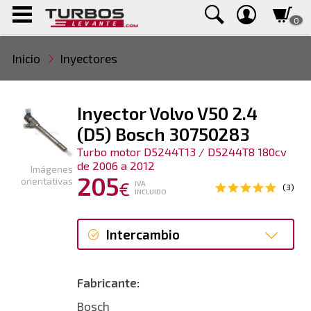
0
Inicio
Inyectores
Inyector Volvo V50 2.4
(D5) Bosch 30750283
Turbo motor D5244T13 / D5244T8 180cv
de 2006 a 2012
Imágenes
205
orientativas
€
IVA
(3)
INCLUIDO
Intercambio
Intercambio
Fabricante:
Reconstrucción
Bosch