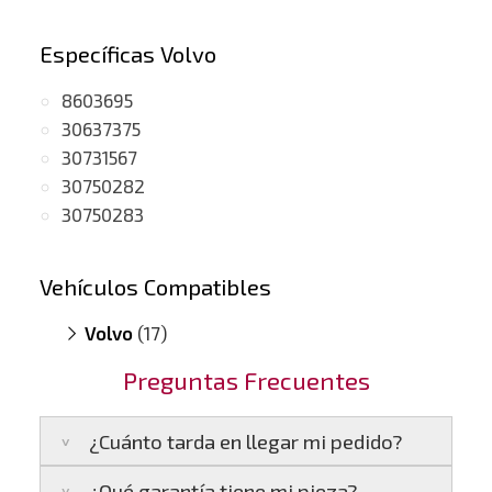
Específicas Volvo
8603695
30637375
30731567
30750282
30750283
Vehículos Compatibles
Volvo
(17)
C30 2.4
(D5, motor D5244T13 /
Preguntas Frecuentes
D5244T8)
C30 2.4
(D5, motor D5244T9)
¿Cuánto tarda en llegar mi pedido?
C70 II 2.4
(D, motor D5244T13 /
D5244T8)
¿Qué garantía tiene mi pieza?
C70 II 2.4
(D, motor D5244T9)