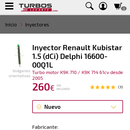
0
Inicio
Inyectores
Inyector Renault Kubistar
1.5 (dCi) Delphi 16600-
00Q1L
Imágenes
Turbo motor K9K 710 / K9K 714 61cv desde
orientativas
2005
260
€
IVA
(3)
INCLUIDO
Nuevo
Nuevo
Fabricante: