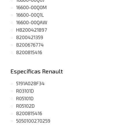
16600-00Q0M
16600-00Q1L
16600-00QAW
H8200421897
8200421359
8200676774
8200815416
Específicas Renault
5191A028F34
R03101D
R05101D
R05102D
8200815416
5050100270259