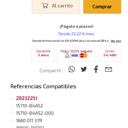
Al carrito
Comprar
Garantía
Pago 100%
seguro
Envío
3 años
24/48h
Compartir:
Referencias Compatibles
28232251
15710-84A52
15710-84A52-000
1660 011 37R
16600-00Q0J