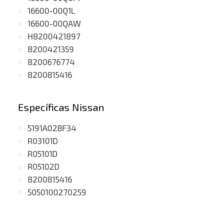
16600-00Q1L
16600-00QAW
H8200421897
8200421359
8200676774
8200815416
Específicas Nissan
5191A028F34
R03101D
R05101D
R05102D
8200815416
5050100270259