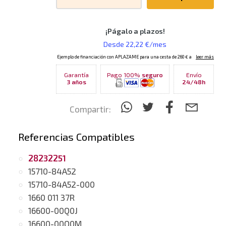
Garantía
Pago 100%
seguro
Envío
3 años
24/48h
Compartir:
Referencias Compatibles
28232251
15710-84A52
15710-84A52-000
1660 011 37R
16600-00Q0J
16600-00Q0M