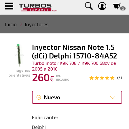
0
Inicio
Inyectores
Inyector Nissan Note 1.5
(dCi) Delphi 15710-84A52
Turbo motor K9K 708 / K9K 700 68cv de
2005 a 2010
Imágenes
260
orientativas
€
IVA
(3)
INCLUIDO
Nuevo
Nuevo
Fabricante:
Delphi