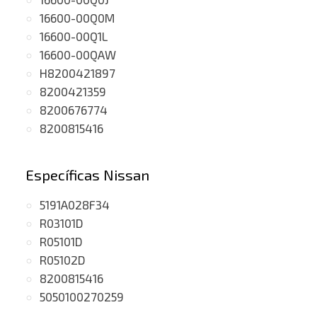
16600-00Q0M
16600-00Q1L
16600-00QAW
H8200421897
8200421359
8200676774
8200815416
Específicas Nissan
5191A028F34
R03101D
R05101D
R05102D
8200815416
5050100270259