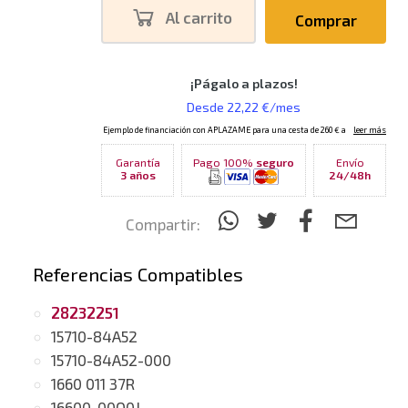
Al carrito
Comprar
Garantía
Pago 100%
seguro
Envío
3 años
24/48h
Compartir:
Referencias Compatibles
28232251
15710-84A52
15710-84A52-000
1660 011 37R
16600-00Q0J