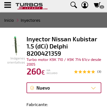
0
Inicio
Inyectores
Inyector Nissan Kubistar
1.5 (dCi) Delphi
8200421359
Imágenes
Turbo motor K9K 710 / K9K 714 61cv desde
orientativas
2005
260
€
IVA
(3)
INCLUIDO
Nuevo
Nuevo
Fabricante: