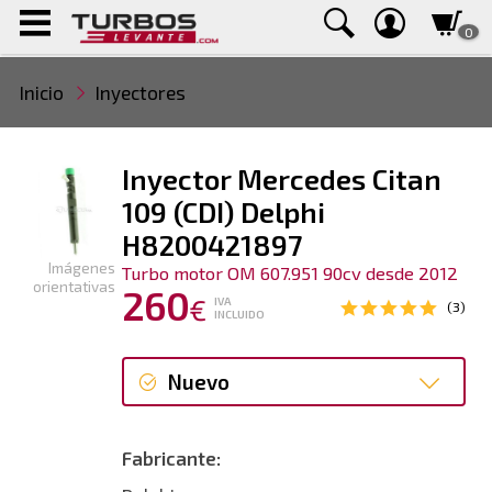
0
Inicio
Inyectores
Inyector Mercedes Citan
109 (CDI) Delphi
H8200421897
Imágenes
Turbo motor OM 607.951 90cv desde 2012
orientativas
260
€
IVA
(3)
INCLUIDO
Nuevo
Nuevo
Fabricante: