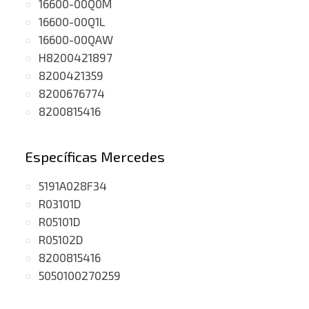
16600-00Q0M
16600-00Q1L
16600-00QAW
H8200421897
8200421359
8200676774
8200815416
Específicas Mercedes
5191A028F34
R03101D
R05101D
R05102D
8200815416
5050100270259