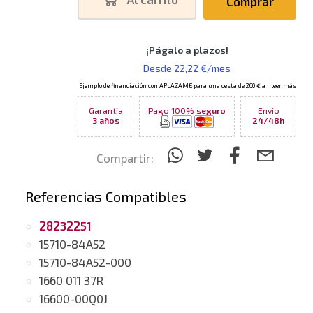
Comprar
Garantía
Pago 100%
seguro
Envío
3 años
24/48h
Compartir:
Referencias Compatibles
28232251
15710-84A52
15710-84A52-000
1660 011 37R
16600-00Q0J