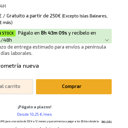
4H
€ / Gratuito a partir de 250€
(Excepto Islas Baleares,
€ más)
Págalo en
8h 43m 09s
y recíbelo en
N STOCK
4/48h
azo de entrega estimado para envíos a península
 días laborales.
ometría nueva
al carrito
Comprar