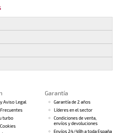
s
 si realizas tu pedido antes de las
17:00 h
.
les
.
s finales.
 seguimiento del pedido para que puedas
a continuación).
 de arranque y compresores de aire
e la fecha de entrega.
ento el estado de tu pedido.
n
Garantía
tras
condiciones generales
para más
 y Aviso Legal
Garantía de 2 años
 Frecuentes
Líderes en el sector
tu turbo
Condiciones de venta,
envíos y devoluciones
 Cookies
Envíos 24/48h a toda España