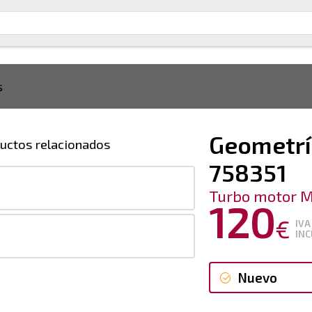
s
Geometrí
uctos relacionados
758351
Turbo motor M
120
€
IVA
1
INC
Nuevo
Nuevo