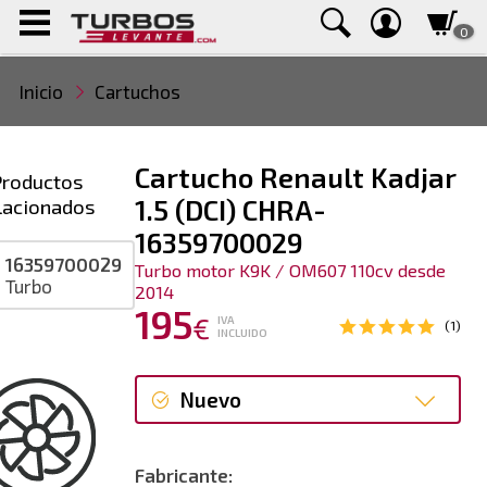
0
Inicio
Cartuchos
Cartucho Renault Kadjar
Productos
lacionados
1.5 (DCI) CHRA-
16359700029
16359700029
Turbo motor K9K / OM607 110cv desde
Turbo
2014
195
€
IVA
(1)
INCLUIDO
Nuevo
Nuevo
Fabricante: