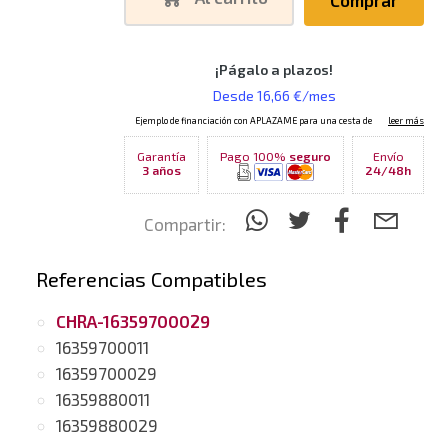
Garantía
Pago 100%
seguro
Envío
3 años
24/48h
Compartir:
Referencias Compatibles
CHRA-16359700029
16359700011
16359700029
16359880011
16359880029