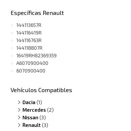
Específicas Renault
144113657R
144116419R
144116763R
144118807R
16419RH82369359
A6070900400
6070900400
Vehículos Compatibles
Dacia
(1)
Mercedes
Duster 1.5 DCI
(2)
(motor K9K / OM607)
Nissan
A180 1.5
(3)
(CDI, motor K9K / OM607)
Renault
B180 1.5
Juke 1.5
(3)
(dCi, motor K9K / OM607)
(CDI, motor K9K / OM607)