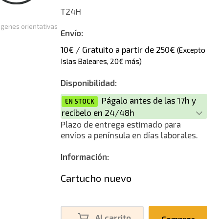
T24H
genes orientativas
Envío:
10€ / Gratuito a partir de 250€
(Excepto
Islas Baleares, 20€ más)
Disponibilidad:
Págalo antes de las 17h y
EN STOCK
recíbelo en 24/48h
Plazo de entrega estimado para
envíos a península en días laborales.
Información:
Cartucho nuevo
Al carrito
Comprar