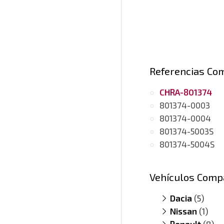
Referencias Co
CHRA-801374
801374-0003
801374-0004
801374-5003S
801374-5004S
Vehículos Comp
Dacia
(5)
Nissan
Duster 1.5 
(1)
Renault
Lodgy 1.5 D
NV200 1.5
(8)
(