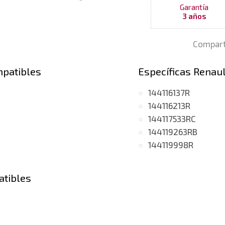
Garantía
3 años
Compart
mpatibles
Específicas Renaul
144116137R
144116213R
144117533RC
144119263RB
144119998R
atibles
DCI
(motor K9K Gen5)
CI
dCi, motor K9K Gen5)
(motor K9K Gen5)