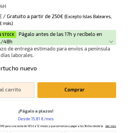
4H
€ / Gratuito a partir de 250€
(Excepto Islas Baleares,
€ más)
Págalo antes de las 17h y recíbelo en
N STOCK
4/48h
azo de entrega estimado para envíos a península
 días laborales.
rtucho nuevo
al carrito
Comprar