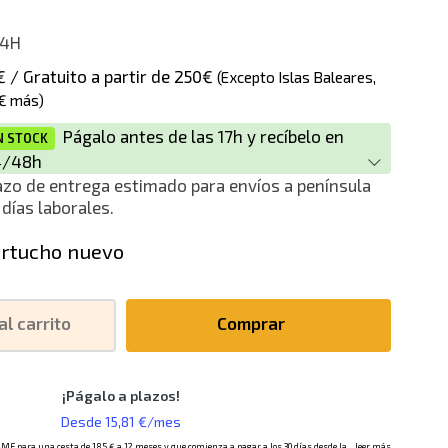
4H
€ / Gratuito a partir de 250€
(Excepto Islas Baleares,
€ más)
Págalo antes de las 17h y recíbelo en
N STOCK
4/48h
azo de entrega estimado para envíos a península
 días laborales.
rtucho nuevo
al carrito
Comprar