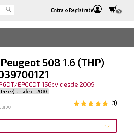
Entra
o Regístrate
0
 Peugeot 508 1.6 (THP)
039700121
P6DT/EP6CDT 156cv desde 2009
163cv) desde el 2010
(1)
LUIDO