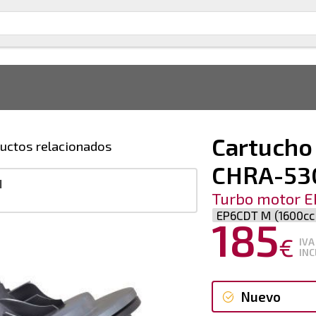
Cartucho
uctos relacionados
CHRA-53
1
Turbo motor E
EP6CDT M (1600cc 
185
€
IVA
INC
Nuevo