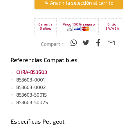
Añadir la selección al carrito
Garantía
Pago 100%
seguro
Envío
3 años
24/48h
Compartir:
Referencias Compatibles
CHRA-853603
853603-0001
853603-0002
853603-5001S
853603-5002S
Específicas Peugeot