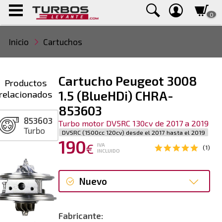
0
Inicio
Cartuchos
Cartucho Peugeot 3008
Productos
relacionados
1.5 (BlueHDi) CHRA-
853603
853603
Turbo motor DV5RC 130cv de 2017 a 2019
Turbo
DV5RC (1500cc 120cv) desde el 2017 hasta el 2019
190
€
IVA
(1)
INCLUIDO
Nuevo
Nuevo
Fabricante: