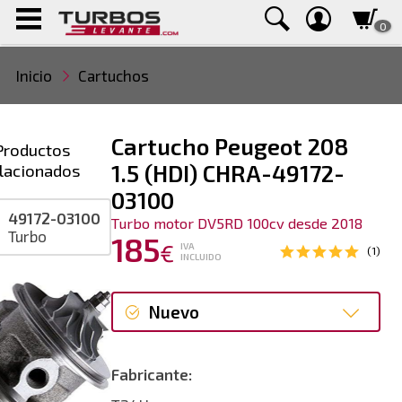
0
Inicio
Cartuchos
Cartucho Peugeot 208
Productos
lacionados
1.5 (HDI) CHRA-49172-
03100
49172-03100
Turbo motor DV5RD 100cv desde 2018
Turbo
185
€
IVA
(1)
INCLUIDO
Nuevo
Nuevo
Fabricante: