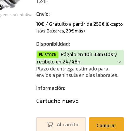
T24H
Envío:
genes orientativas
10€ / Gratuito a partir de 250€
(Excepto
Islas Baleares, 20€ más)
Disponibilidad:
Págalo en
10h 32m 59s
y
EN STOCK
recíbelo en 24/48h
Plazo de entrega estimado para
envíos a península en días laborales.
Información:
Cartucho nuevo
Al carrito
Comprar