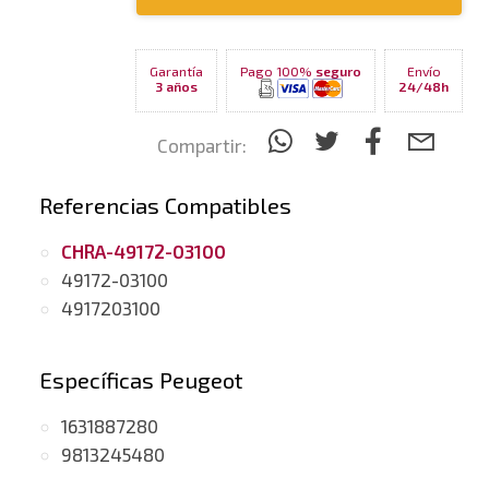
Garantía
Pago 100%
seguro
Envío
3 años
24/48h
Compartir:
Referencias Compatibles
CHRA-49172-03100
49172-03100
4917203100
Específicas Peugeot
1631887280
9813245480