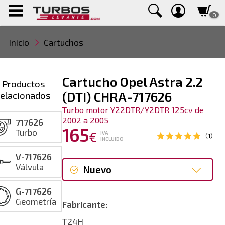
0
Inicio
Cartuchos
Cartucho Opel Astra 2.2
Productos
relacionados
(DTI) CHRA-717626
Turbo motor Y22DTR/Y2DTR 125cv de
2002 a 2005
717626
165
Turbo
€
IVA
(1)
INCLUIDO
V-717626
Válvula
Nuevo
G-717626
Nuevo
Geometría
Fabricante:
T24H