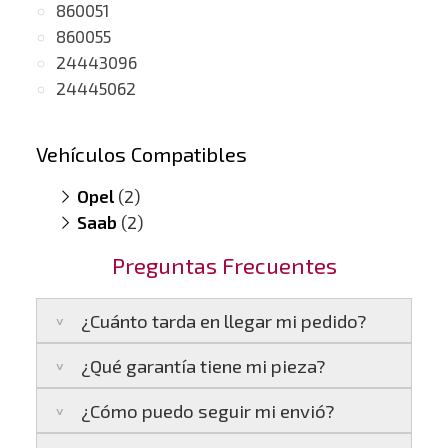
860051
860055
24443096
24445062
Vehículos Compatibles
Opel
(2)
Saab
Sigmun 2.2 DTI
(2)
(motor Y22DTR/Y2DTR)
Vectra C 2.2 DTI
9-3 I 2.2 TID
(motor Y22DTR/Y2DTR)
(motor Y22DTR/Y2DTR)
Preguntas Frecuentes
9-5 2.2 TID
(motor Y22DTR)
¿Cuánto tarda en llegar mi pedido?
¿Qué garantía tiene mi pieza?
Península:
Entregamos en un plazo estimado
de
24 a 48 horas laborables
, si realizas tu
¿Cómo puedo seguir mi envió?
pedido antes de las
17:00 h
.
La garantía varía según el tipo de producto: