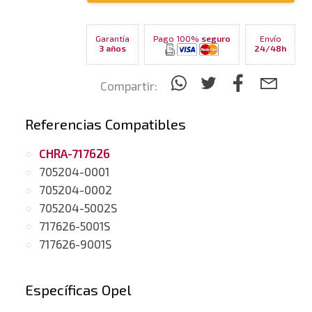
Garantía
Pago 100%
seguro
Envío
3 años
24/48h
Compartir:
Referencias Compatibles
CHRA-717626
705204-0001
705204-0002
705204-5002S
717626-5001S
717626-9001S
Específicas Opel