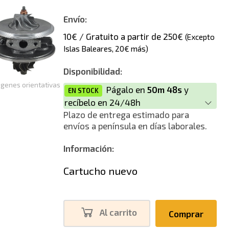
Envío:
10€ / Gratuito a partir de 250€
(Excepto
Islas Baleares, 20€ más)
Disponibilidad:
genes orientativas
Págalo en
50m 47s
y
EN STOCK
recíbelo en 24/48h
Plazo de entrega estimado para
envíos a península en días laborales.
Información:
Cartucho nuevo
Al carrito
Comprar