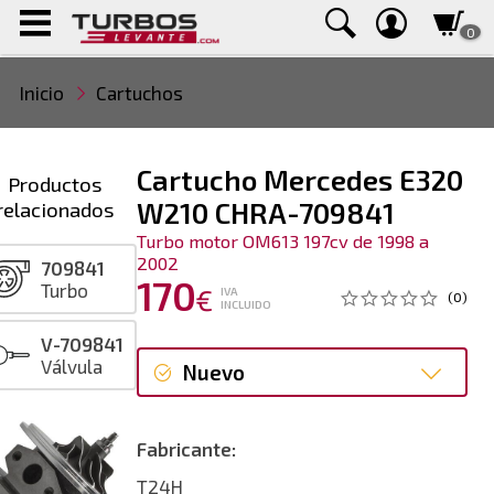
0
Inicio
Cartuchos
Cartucho Mercedes E320
Productos
relacionados
W210 CHRA-709841
Turbo motor OM613 197cv de 1998 a
2002
709841
170
Turbo
€
IVA
(0)
INCLUIDO
V-709841
Válvula
Nuevo
Nuevo
Fabricante:
T24H