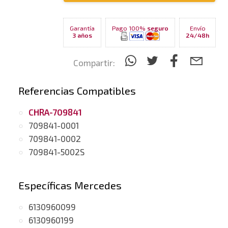
Garantía
Pago 100%
seguro
Envío
3 años
24/48h
Compartir:
Referencias Compatibles
CHRA-709841
709841-0001
709841-0002
709841-5002S
Específicas Mercedes
6130960099
6130960199