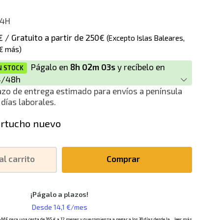
4H
€ / Gratuito a partir de 250€
(Excepto Islas Baleares,
€ más)
Págalo en
8h 02m 03s
y recíbelo en
N STOCK
4/48h
azo de entrega estimado para envíos a península
 días laborales.
rtucho nuevo
al carrito
Comprar