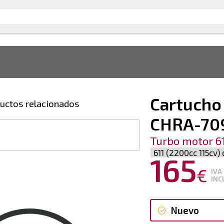
Cartucho
uctos relacionados
CHRA-70
Turbo motor 61
611 (2200cc 115cv)
165
€
IVA
INC
Nuevo