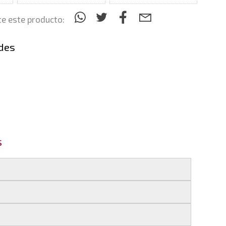
e este producto:
des
s
 si realizas tu pedido antes de las
17:00 h
.
les
.