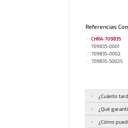
Referencias Co
CHRA-709835
709835-0001
709835-0002
709835-5002S
¿Cuánto tard
¿Qué garantí
Península:
Entreg
¿Cómo puedo
Islas Baleares:
El
La garantía varía 