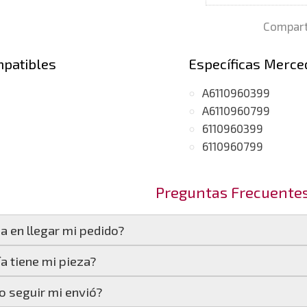
Compart
mpatibles
Específicas Merce
A6110960399
A6110960799
6110960399
6110960799
Preguntas Frecuente
a en llegar mi pedido?
a tiene mi pieza?
amos en un plazo estimado de
24 a 48 horas laborables
,
 seguir mi envió?
 tiempo estimado de entrega es de
48 a 72 horas laborab
según el tipo de producto: