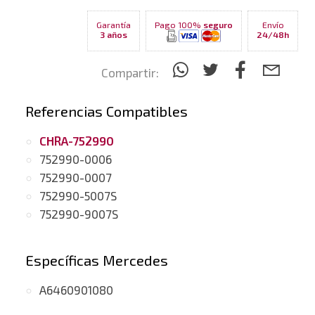
Garantía
Pago 100%
seguro
Envío
3 años
24/48h
Compartir:
Referencias Compatibles
CHRA-752990
752990-0006
752990-0007
752990-5007S
752990-9007S
Específicas Mercedes
A6460901080