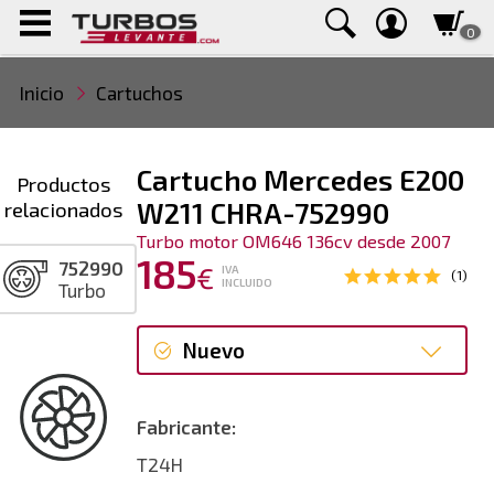
0
Inicio
Cartuchos
Cartucho Mercedes E200
Productos
relacionados
W211 CHRA-752990
Turbo motor OM646 136cv desde 2007
185
752990
€
IVA
(1)
INCLUIDO
Turbo
Nuevo
Nuevo
Fabricante:
T24H