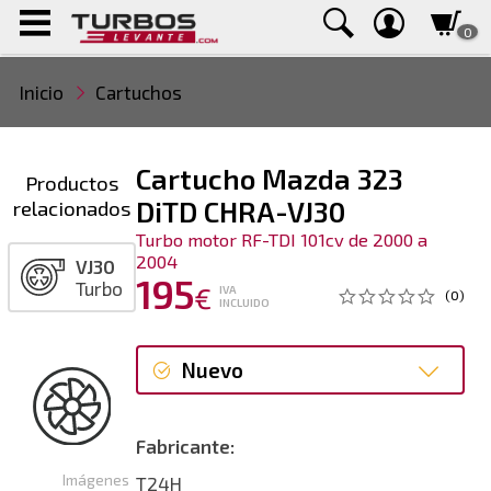
0
Inicio
Cartuchos
Cartucho Mazda 323
Productos
relacionados
DiTD CHRA-VJ30
Turbo motor RF-TDI 101cv de 2000 a
2004
VJ30
195
Turbo
€
IVA
(0)
INCLUIDO
Nuevo
Nuevo
Fabricante:
Imágenes
T24H