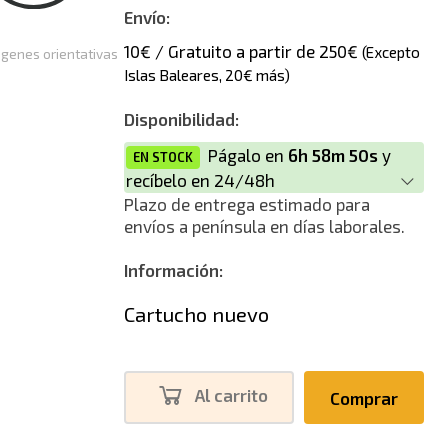
Envío:
10€ / Gratuito a partir de 250€
(Excepto
genes orientativas
Islas Baleares, 20€ más)
Disponibilidad:
Págalo en
6h 58m 50s
y
EN STOCK
recíbelo en 24/48h
Plazo de entrega estimado para
envíos a península en días laborales.
Información:
Cartucho nuevo
Al carrito
Comprar