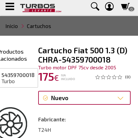
0
Inicio
Cartuchos
Cartucho Fiat 500 1.3 (D)
Productos
lacionados
CHRA-54359700018
Turbo motor DPF 75cv desde 2005
175
54359700018
€
IVA
(0)
INCLUIDO
Turbo
Nuevo
Nuevo
Fabricante:
T24H