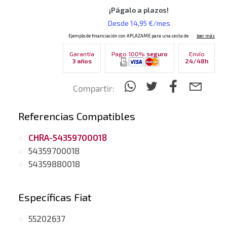
Garantía
Pago 100%
seguro
Envío
3 años
24/48h
Compartir:
Referencias Compatibles
CHRA-54359700018
54359700018
54359880018
Específicas Fiat
55202637