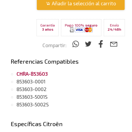
Añadir la selección al carrito
Garantía
Pago 100%
seguro
Envío
3 años
24/48h
Compartir:
Referencias Compatibles
CHRA-853603
853603-0001
853603-0002
853603-5001S
853603-5002S
Específicas Citroën