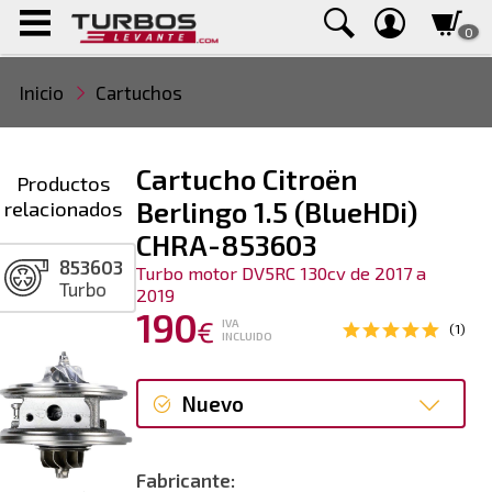
0
Inicio
Cartuchos
Cartucho Citroën
Productos
relacionados
Berlingo 1.5 (BlueHDi)
CHRA-853603
853603
Turbo motor DV5RC 130cv de 2017 a
Turbo
2019
190
€
IVA
(1)
INCLUIDO
Nuevo
Nuevo
Fabricante: