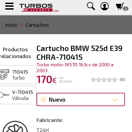
0
Inicio
Cartuchos
Cartucho BMW 525d E39
Productos
relacionados
CHRA-710415
Turbo motor M57D 163cv de 2000 a
2003
710415
170
Turbo
€
IVA
(0)
INCLUIDO
V-710415
Válvula
Nuevo
Nuevo
Fabricante:
T24H