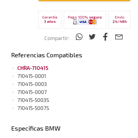
Garantía
Pago 100%
seguro
Envío
3 años
24/48h
Compartir:
Referencias Compatibles
CHRA-710415
710415-0001
710415-0003
710415-0007
710415-5003S
710415-5007S
Específicas BMW