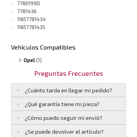
7780199D
7781436
11657781434
11657781435
Vehículos Compatibles
Opel
(1)
Omega B 2.5 DTI
(motor Y25DT)
Preguntas Frecuentes
¿Cuánto tarda en llegar mi pedido?
¿Qué garantía tiene mi pieza?
Península:
Entregamos en un plazo estimado
de
24 a 48 horas laborables
, si realizas tu
¿Cómo puedo seguir mi envió?
pedido antes de las
17:00 h
.
La garantía varía según el tipo de producto:
Islas Baleares:
El tiempo estimado de
¿Se puede devolver el artículo?
3 años de garantía
: Para productos
Te enviaremos un correo electrónico con la
entrega es de
48 a 72 horas laborables
.