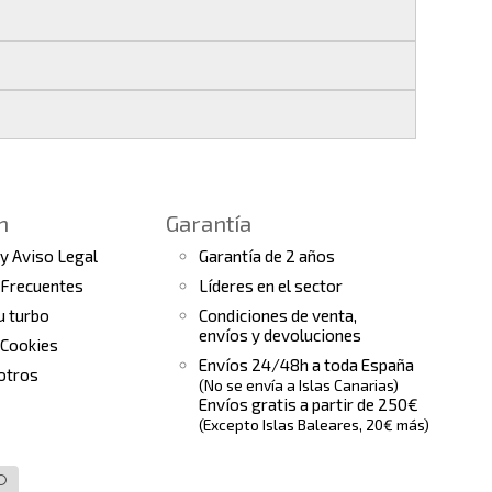
 si realizas tu pedido antes de las
17:00 h
.
les
.
s finales.
 seguimiento del pedido para que puedas
a continuación).
 de arranque y compresores de aire
e la fecha de entrega.
ento el estado de tu pedido.
n
Garantía
tras
condiciones generales
para más
 y Aviso Legal
Garantía de 2 años
 Frecuentes
Líderes en el sector
tu turbo
Condiciones de venta,
envíos y devoluciones
 Cookies
Envíos 24/48h a toda España
otros
(No se envía a Islas Canarias)
Envíos gratis a partir de 250€
(Excepto Islas Baleares, 20€ más)