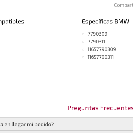
Compart
mpatibles
Específicas BMW
7790309
7790311
11657790309
11657790311
Preguntas Frecuente
a en llegar mi pedido?