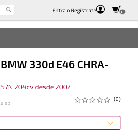
Entra
o Regístrate
0
 BMW 330d E46 CHRA-
M57N 204cv desde 2002
(0)
LUIDO