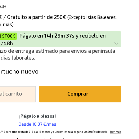
4H
€ / Gratuito a partir de 250€
(Excepto Islas Baleares,
€ más)
Págalo en
14h 29m 37s
y recíbelo en
N STOCK
4/48h
azo de entrega estimado para envíos a península
 días laborales.
rtucho nuevo
al carrito
Comprar