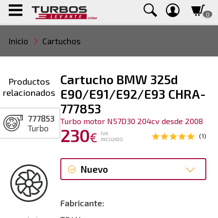
0
Inicio
Cartuchos
Cartucho BMW 325d
Productos
relacionados
E90/E91/E92/E93 CHRA-
777853
777853
Turbo motor N57D30 204cv desde 2008
Turbo
230
€
IVA
(1)
INCLUIDO
Nuevo
Nuevo
Fabricante: