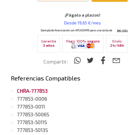
Garantía
Pago 100%
seguro
Envío
3 años
24/48h
Compartir:
Referencias Compatibles
CHRA-777853
777853-0006
777853-0011
777853-5006S
777853-5011S
777853-5013S