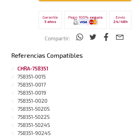
Garantía
Pago 100%
seguro
Envío
3 años
24/48h
Compartir:
Referencias Compatibles
CHRA-758351
758351-0015
758351-0017
758351-0019
758351-0020
758351-5020S
758351-5022S
758351-5024S
758351-9024S