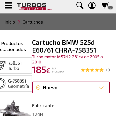
0
Inicio
Cartuchos
Cartucho BMW 525d
Productos
relacionados
E60/61 CHRA-758351
Turbo motor M57N2 231cv de 2005 a
2010
758351
185
Turbo
€
IVA
(1)
INCLUIDO
G-758351
Geometría
Nuevo
Nuevo
Fabricante:
T24H