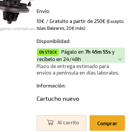
Envío:
10€ / Gratuito a partir de 250€
(Excepto
Islas Baleares, 20€ más)
genes orientativas
Disponibilidad:
Págalo en
7h 45m 55s
y
EN STOCK
recíbelo en 24/48h
Plazo de entrega estimado para
envíos a península en días laborales.
Información:
Cartucho nuevo
Al carrito
Comprar