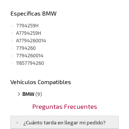
Específicas BMW
7794259H
A7794259H
A7794260014
7794260
7794260014
11657794260
Vehículos Compatibles
BMW
(9)
525d E60/E61
(motor M57D30UL)
Preguntas Frecuentes
525xd E60/61
(motor M57N2)
525xd E60/61
(motor M57N2)
¿Cuánto tarda en llegar mi pedido?
530d E60/E61
(motor M57N2)